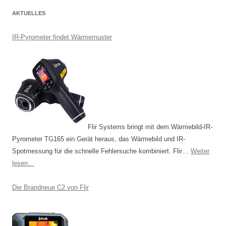
r
AKTUELLES
a
g
IR-Pyrometer findet Wärmemuster
s
-
N
a
v
i
Flir Systems bringt mit dem Wärmebild-IR-
g
Pyrometer TG165 ein Gerät heraus, das Wärmebild und IR-
a
Spotmessung für die schnelle Fehlersuche kombiniert. Flir…
Weiter
t
lesen…
i
o
Die Brandneue C2 von Flir
n