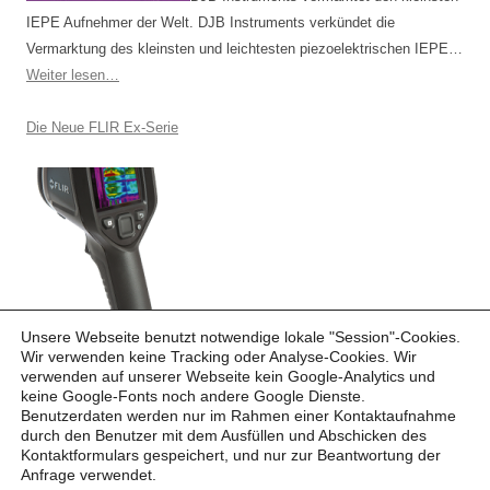
IEPE Aufnehmer der Welt. DJB Instruments verkündet die
Vermarktung des kleinsten und leichtesten piezoelektrischen IEPE…
Weiter lesen…
Die Neue FLIR Ex-Serie
Die FLIR Ex-Serie bietet Ihnen neue
Unsere Webseite benutzt notwendige lokale "Session"-Cookies.
Möglich­keiten. Einfach anvisieren, speichern und auswerten. Eine
Wir verwenden keine Tracking oder Analyse-Cookies. Wir
verwenden auf unserer Webseite kein Google-Analytics und
FLIR Ex-Kamera ist zum Beispiel ein erschwinglicher…
Weiter
keine Google-Fonts noch andere Google Dienste.
lesen…
Benutzerdaten werden nur im Rahmen einer Kontaktaufnahme
durch den Benutzer mit dem Ausfüllen und Abschicken des
Kontaktformulars gespeichert, und nur zur Beantwortung der
Anfrage verwendet.