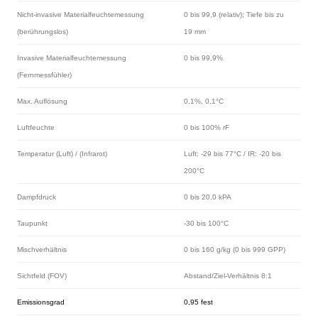
Nicht-invasive Materialfeuchtemessung
0 bis 99,9 (relativ); Tiefe bis zu
(berührungslos)
19 mm
Invasive Materialfeuchtemessung
0 bis 99,9%
(Fernmessfühler)
Max. Auﬂösung
0,1%, 0,1°C
Luftfeuchte
0 bis 100% rF
Temperatur (Luft) / (Infrarot)
Luft: -29 bis 77°C / IR: -20 bis
200°C
Dampfdruck
0 bis 20,0 kPA
Taupunkt
-30 bis 100°C
Mischverhältnis
0 bis 160 g/kg (0 bis 999 GPP)
Sichtfeld (FOV)
Abstand/Ziel-Verhältnis 8:1
Emissionsgrad
0,95 fest