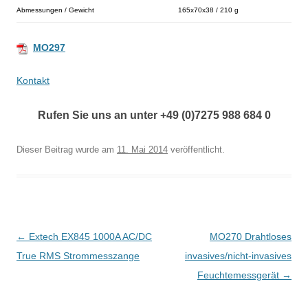
Abmessungen / Gewicht
165x70x38 / 210 g
MO297
Kontakt
Rufen Sie uns an unter +49 (0)7275 988 684 0
Dieser Beitrag wurde
am
11. Mai 2014
veröffentlicht.
B
←
Extech EX845 1000A AC/DC
MO270 Drahtloses
e
True RMS Strommesszange
invasives/nicht-invasives
i
Feuchtemessgerät
→
t