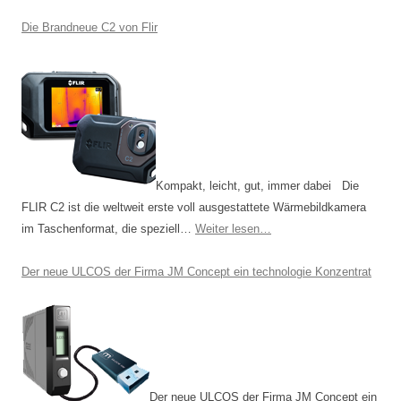
a
t
Die Brandneue C2 von Flir
i
o
n
Kompakt, leicht, gut, immer dabei Die
FLIR C2 ist die weltweit erste voll ausgestattete Wärmebildkamera
im Taschenformat, die speziell…
Weiter lesen…
Der neue ULCOS der Firma JM Concept ein technologie Konzentrat
Der neue ULCOS der Firma JM Concept ein