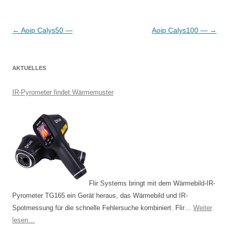
B
←
Aoip Calys50 —
Aoip Calys100 —
→
e
i
AKTUELLES
t
r
IR-Pyrometer findet Wärmemuster
a
g
s
-
N
a
Flir Systems bringt mit dem Wärmebild-IR-
v
Pyrometer TG165 ein Gerät heraus, das Wärmebild und IR-
i
Spotmessung für die schnelle Fehlersuche kombiniert. Flir…
Weiter
g
lesen…