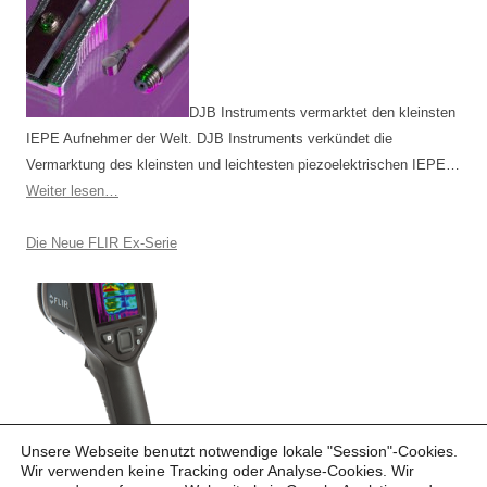
DJB Instruments vermarktet den kleinsten
IEPE Aufnehmer der Welt. DJB Instruments verkündet die
Vermarktung des kleinsten und leichtesten piezoelektrischen IEPE…
Weiter lesen…
Die Neue FLIR Ex-Serie
Die FLIR Ex-Serie bietet Ihnen neue
Unsere Webseite benutzt notwendige lokale "Session"-Cookies.
Möglich­keiten. Einfach anvisieren, speichern und auswerten. Eine
Wir verwenden keine Tracking oder Analyse-Cookies. Wir