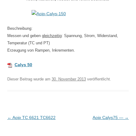
Beschreibung:
Messen und geben
gleichzeitig
: Spannung, Strom, Widerstand,
Temperatur (TC und PT)
Erzeugung von Rampen, Inkrementen.
Calys 50
Dieser Beitrag wurde
am
30. November 2013
veröffentlicht.
B
←
Aoip TC 6621 TC6622
Aoip Calys75 —
→
e
i