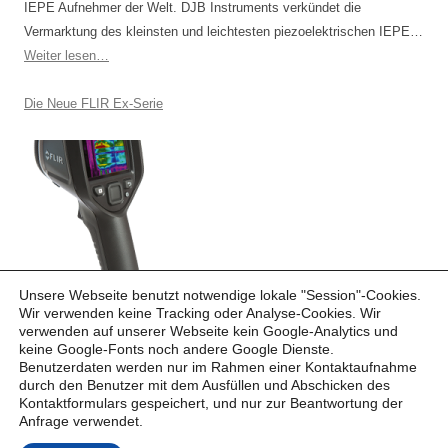
IEPE Aufnehmer der Welt. DJB Instruments verkündet die
Vermarktung des kleinsten und leichtesten piezoelektrischen IEPE…
Weiter lesen…
Die Neue FLIR Ex-Serie
Die FLIR Ex-Serie bietet Ihnen neue
Unsere Webseite benutzt notwendige lokale "Session"-Cookies.
Möglich­keiten. Einfach anvisieren, speichern und auswerten. Eine
Wir verwenden keine Tracking oder Analyse-Cookies. Wir
verwenden auf unserer Webseite kein Google-Analytics und
FLIR Ex-Kamera ist zum Beispiel ein erschwinglicher…
Weiter
keine Google-Fonts noch andere Google Dienste.
lesen…
Benutzerdaten werden nur im Rahmen einer Kontaktaufnahme
durch den Benutzer mit dem Ausfüllen und Abschicken des
Kontaktformulars gespeichert, und nur zur Beantwortung der
Anfrage verwendet.