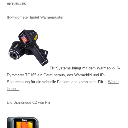
AKTUELLES
t
r
IR-Pyrometer findet Wärmemuster
a
g
s
-
N
a
Flir Systems bringt mit dem Wärmebild-IR-
v
Pyrometer TG165 ein Gerät heraus, das Wärmebild und IR-
i
Spotmessung für die schnelle Fehlersuche kombiniert. Flir…
Weiter
g
lesen…
a
t
Die Brandneue C2 von Flir
i
o
n