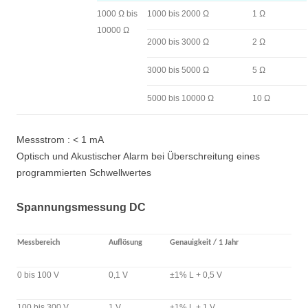
1000 Ω bis
1000 bis 2000 Ω
1 Ω
10000 Ω
2000 bis 3000 Ω
2 Ω
3000 bis 5000 Ω
5 Ω
5000 bis 10000 Ω
10 Ω
Messstrom : < 1 mA
Optisch und Akustischer Alarm bei Überschreitung eines
programmierten Schwellwertes
Spannungsmessung DC
Messbereich
Auflösung
Genauigkeit / 1 Jahr
0 bis 100 V
0,1 V
±1% L + 0,5 V
100 bis 300 V
1 V
±1% L + 1 V