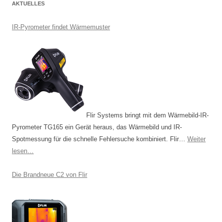
AKTUELLES
t
r
IR-Pyrometer findet Wärmemuster
a
g
s
-
N
a
Flir Systems bringt mit dem Wärmebild-IR-
v
Pyrometer TG165 ein Gerät heraus, das Wärmebild und IR-
i
Spotmessung für die schnelle Fehlersuche kombiniert. Flir…
Weiter
g
lesen…
a
t
Die Brandneue C2 von Flir
i
o
n