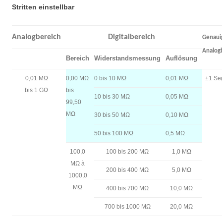
Stritten einstellbar
Analogbereich
Digitalbereich
Genaui
Analog
Bereich
Widerstandsmessung
Auflösung
0,01 MΩ
0,00 MΩ
0 bis 10 MΩ
0,01 MΩ
±1 Se
bis 1 GΩ
bis
10 bis 30 MΩ
0,05 MΩ
99,50
MΩ
30 bis 50 MΩ
0,10 MΩ
50 bis 100 MΩ
0,5 MΩ
100,0
100 bis 200 MΩ
1,0 MΩ
MΩ à
200 bis 400 MΩ
5,0 MΩ
1000,0
MΩ
400 bis 700 MΩ
10,0 MΩ
700 bis 1000 MΩ
20,0 MΩ