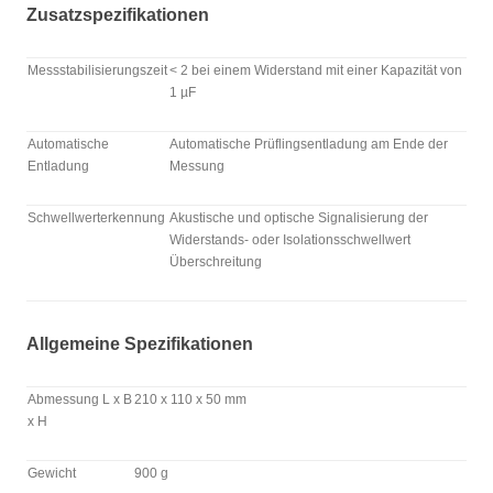
Zusatzspezifikationen
Messstabilisierungszeit
< 2 bei einem Widerstand mit einer Kapazität von
1 µF
Automatische
Automatische Prüflingsentladung am Ende der
Entladung
Messung
Schwellwerterkennung
Akustische und optische Signalisierung der
Widerstands- oder Isolationsschwellwert
Überschreitung
Allgemeine Spezifikationen
Abmessung L x B
210 x 110 x 50 mm
x H
Gewicht
900 g