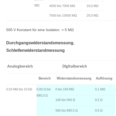
MΩ
4000 bis 7000 MΩ
10,0 MΩ
7000 bis 10000 MΩ
20,0 MΩ
500 V Konstant für eine Isolation
> 5 MΩ
Durchgangswiderstandsmessung,
Schleifenwiderstandmessung
Analogbereich
Digitalbereich
Bereich
Widerstandsmessung
Auflösung
0,03 MΩ bis 10 kΩ
0,00 Ω bis
0 bis 100 MΩ
0,1 MΩ
995,0 Ω
100 bis 500 Ω
0,2 Ω
500 bis 995,5 Ω
0,5 Ω