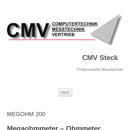
CMV Steck
Professionelle Messtechnik
Springe
Menü
zum
Inhalt
MEGOHM 200
Megaohmmeter – Ohmmeter