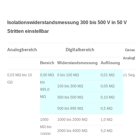
Isolationswiderstandsmessung 300 bis 500 V in 50 V
Stritten einstellbar
Analogbereich
Digitalbereich
Genau
Analog
Bereich
Widerstandsmessung
Auflösung
0,03 MΩ bis 10
0,00 MΩ
0 bis 100 MΩ
0,01 MΩ
±1 Seg
GΩ
bis
100 bis 300 MΩ
0,05 MΩ
995,0
MΩ
300 bis 500 MΩ
0,10 MΩ
500 bis 995 MΩ
0,5 MΩ
1000
1000 bis 2000 MΩ
1,0 MΩ
MΩ bis
2000 bis 4000 MΩ
5,0 MΩ
10000