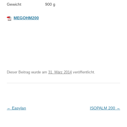
Gewicht 900 g
MEGOHM200
Dieser Beitrag wurde
am
31. März 2014
veröffentlicht.
B
←
Easylan
ISOPALM 200
→
e
i