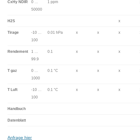
CxHy NDIR
0 …
1 ppm
50000
H2S
x
Tirage
-10 …
0.01 hPa
x
x
x
100
Rendement
1 …
0.1
x
x
x
99.9
T gaz
0 …
0.1 °C
x
x
x
1000
T Luft
-10 …
0.1 °C
x
x
x
100
Handbuch
Datenblatt
Anfrage hier