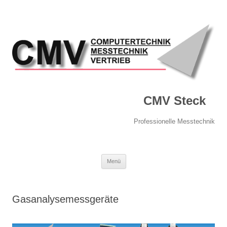
CMV Steck
Professionelle Messtechnik
Springe
Menü
zum
Inhalt
Gasanalysemessgeräte