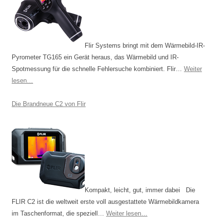
N
a
v
Flir Systems bringt mit dem Wärmebild-IR-
i
Pyrometer TG165 ein Gerät heraus, das Wärmebild und IR-
g
Spotmessung für die schnelle Fehlersuche kombiniert. Flir…
Weiter
a
lesen…
t
i
Die Brandneue C2 von Flir
o
n
Kompakt, leicht, gut, immer dabei Die
FLIR C2 ist die weltweit erste voll ausgestattete Wärmebildkamera
im Taschenformat, die speziell…
Weiter lesen…