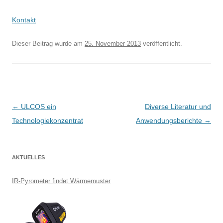
Kontakt
Dieser Beitrag wurde
am
25. November 2013
veröffentlicht.
B
←
ULCOS ein
Diverse Literatur und
e
Technologiekonzentrat
Anwendungsberichte
→
i
t
AKTUELLES
r
a
IR-Pyrometer findet Wärmemuster
g
s
-