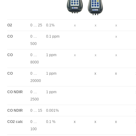
O2
0 … 25
0.1%
X
X
X
CO
0 …
0.1 ppm
X
500
CO
0 …
1 ppm
X
X
X
8000
CO
0 …
1 ppm
x
x
20000
CO NDIR
0 …
1 ppm
2500
CO NDIR
0 … 15
0.001%
CO2 calc
0 …
0.1 %
x
x
x
100