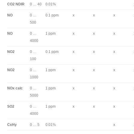
CO2 NDIR
0 … 40
0.01%
NO
0 …
0.1 ppm
x
x
x
500
NO
0 …
1 ppm
x
x
x
4000
NO2
0 …
0.1 ppm
x
x
x
100
NO2
0 …
1 ppm
x
x
x
1000
NOx calc
0 …
1 ppm
x
x
x
5000
SO2
0 …
1 ppm
x
x
x
4000
CxHy
0 … 5
0.01%
x