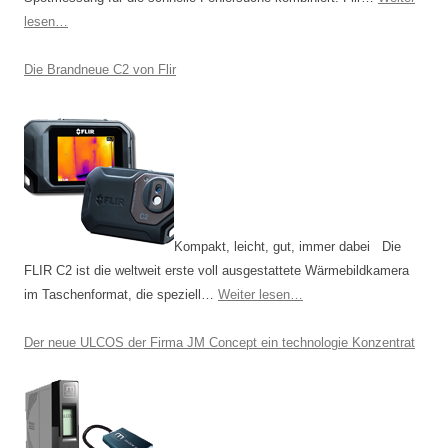
a
lesen…
t
i
Die Brandneue C2 von Flir
o
n
Kompakt, leicht, gut, immer dabei Die
FLIR C2 ist die weltweit erste voll ausgestattete Wärmebildkamera
im Taschenformat, die speziell…
Weiter lesen…
Der neue ULCOS der Firma JM Concept ein technologie Konzentrat