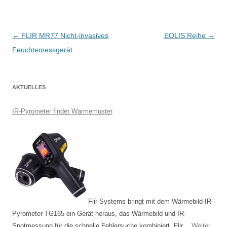
B
←
FLIR MR77 Nicht-invasives
EOLIS Reihe
→
e
Feuchtemessgerät
i
t
AKTUELLES
r
a
IR-Pyrometer findet Wärmemuster
g
s
-
N
a
v
Flir Systems bringt mit dem Wärmebild-IR-
i
Pyrometer TG165 ein Gerät heraus, das Wärmebild und IR-
g
Spotmessung für die schnelle Fehlersuche kombiniert. Flir…
Weiter