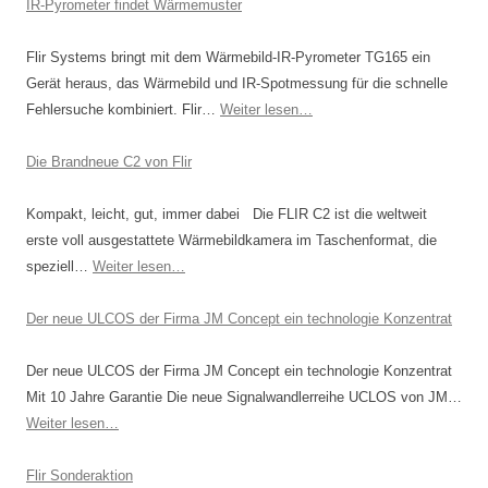
IR-Pyrometer findet Wärmemuster
a
g
Flir Systems bringt mit dem Wärmebild-IR-Pyrometer TG165 ein
Gerät heraus, das Wärmebild und IR-Spotmessung für die schnelle
s
Fehlersuche kombiniert. Flir…
Weiter lesen…
-
N
Die Brandneue C2 von Flir
a
v
Kompakt, leicht, gut, immer dabei Die FLIR C2 ist die weltweit
i
erste voll ausgestattete Wärmebildkamera im Taschenformat, die
speziell…
Weiter lesen…
g
a
Der neue ULCOS der Firma JM Concept ein technologie Konzentrat
t
i
Der neue ULCOS der Firma JM Concept ein technologie Konzentrat
o
Mit 10 Jahre Garantie Die neue Signalwandlerreihe UCLOS von JM…
n
Weiter lesen…
Flir Sonderaktion