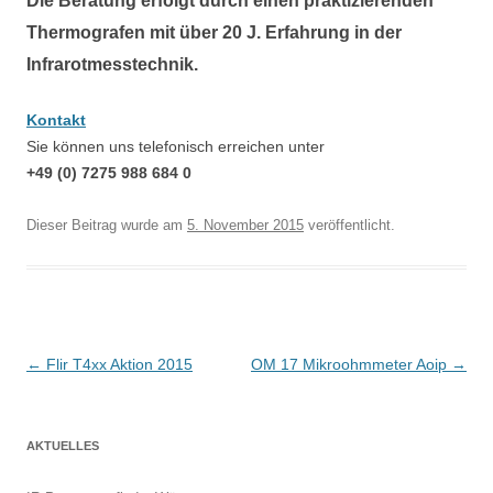
Die Beratung erfolgt durch einen praktizierenden
Thermografen mit über 20 J. Erfahrung in der
Infrarotmesstechnik.
Kontakt
Sie können uns telefonisch erreichen unter
+49 (0) 7275 988 684 0
Dieser Beitrag wurde
am
5. November 2015
veröffentlicht.
B
←
Flir T4xx Aktion 2015
OM 17 Mikroohmmeter Aoip
→
e
i
AKTUELLES
t
r