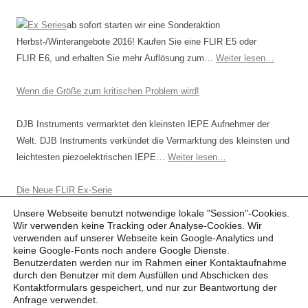
ab sofort starten wir eine Sonderaktion
Herbst-/Winterangebote 2016! Kaufen Sie eine FLIR E5 oder
FLIR E6, und erhalten Sie mehr Auflösung zum…
Weiter lesen…
Wenn die Größe zum kritischen Problem wird!
DJB Instruments vermarktet den kleinsten IEPE Aufnehmer der
Welt. DJB Instruments verkündet die Vermarktung des kleinsten und
leichtesten piezoelektrischen IEPE…
Weiter lesen…
Die Neue FLIR Ex-Serie
Unsere Webseite benutzt notwendige lokale "Session"-Cookies.
Die FLIR Ex-Serie bietet Ihnen neue Möglich­keiten.
Wir verwenden keine Tracking oder Analyse-Cookies. Wir
verwenden auf unserer Webseite kein Google-Analytics und
Einfach anvisieren, speichern und auswerten. Eine FLIR Ex-Kamera
keine Google-Fonts noch andere Google Dienste.
ist zum Beispiel ein erschwinglicher…
Weiter lesen…
Benutzerdaten werden nur im Rahmen einer Kontaktaufnahme
durch den Benutzer mit dem Ausfüllen und Abschicken des
Kontaktformulars gespeichert, und nur zur Beantwortung der
Anfrage verwendet.