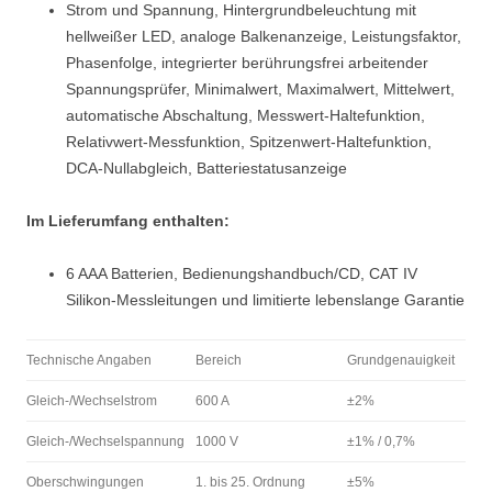
Strom und Spannung, Hintergrundbeleuchtung mit
hellweißer LED, analoge Balkenanzeige, Leistungsfaktor,
Phasenfolge, integrierter berührungsfrei arbeitender
Spannungsprüfer, Minimalwert, Maximalwert, Mittelwert,
automatische Abschaltung, Messwert-Haltefunktion,
Relativwert-Messfunktion, Spitzenwert-Haltefunktion,
DCA-Nullabgleich, Batteriestatusanzeige
Im Lieferumfang enthalten:
6 AAA Batterien, Bedienungshandbuch/CD, CAT IV
Silikon-Messleitungen und limitierte lebenslange Garantie
Technische Angaben
Bereich
Grundgenauigkeit
Gleich-/Wechselstrom
600 A
±2%
Gleich-/Wechselspannung
1000 V
±1% / 0,7%
Oberschwingungen
1. bis 25. Ordnung
±5%