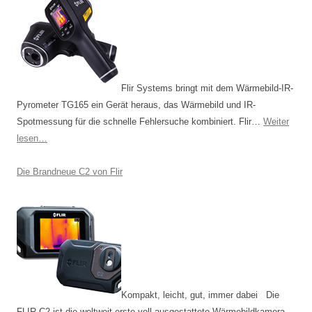
N
a
v
i
Flir Systems bringt mit dem Wärmebild-IR-
g
Pyrometer TG165 ein Gerät heraus, das Wärmebild und IR-
a
Spotmessung für die schnelle Fehlersuche kombiniert. Flir…
Weiter
t
lesen…
i
o
Die Brandneue C2 von Flir
n
Kompakt, leicht, gut, immer dabei Die
FLIR C2 ist die weltweit erste voll ausgestattete Wärmebildkamera