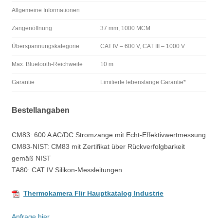
Allgemeine Informationen
Zangenöffnung
37 mm, 1000 MCM
Überspannungskategorie
CAT IV – 600 V, CAT III – 1000 V
Max. Bluetooth-Reichweite
10 m
Garantie
Limitierte lebenslange Garantie*
Bestellangaben
CM83: 600 A AC/DC Stromzange mit Echt-Effektivwertmessung
CM83-NIST: CM83 mit Zertifikat über Rückverfolgbarkeit
gemäß NIST
TA80: CAT IV Silikon-Messleitungen
Thermokamera Flir Hauptkatalog Industrie
Anfrage hier