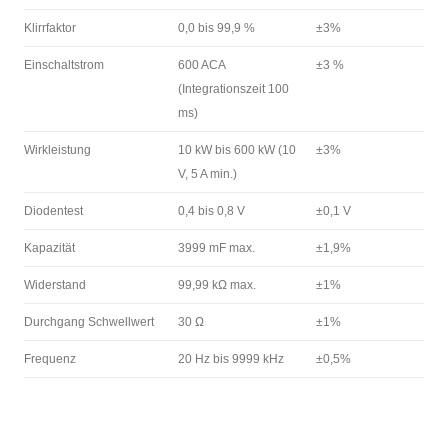
Klirrfaktor
0,0 bis 99,9 %
±3%
Einschaltstrom
600 ACA
±3 %
(Integrationszeit 100
ms)
Wirkleistung
10 kW bis 600 kW (10
±3%
V, 5 A min.)
Diodentest
0,4 bis 0,8 V
±0,1 V
Kapazität
3999 mF max.
±1,9%
Widerstand
99,99 kΩ max.
±1%
Durchgang Schwellwert
30 Ω
±1%
Frequenz
20 Hz bis 9999 kHz
±0,5%