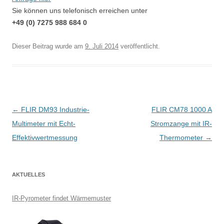
Sie können uns telefonisch erreichen unter
+49 (0) 7275 988 684 0
Dieser Beitrag wurde
am
9. Juli 2014
veröffentlicht.
B
←
FLIR DM93 Industrie-
FLIR CM78 1000 A
e
Multimeter mit Echt-
Stromzange mit IR-
i
Effektivwertmessung
Thermometer
→
t
r
AKTUELLES
a
g
IR-Pyrometer findet Wärmemuster
s
-