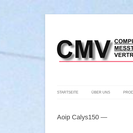
STARTSEITE
ÜBER UNS
PRO
IHR BERATER:
THE
Aoip Calys150 —
PRO
ANZ