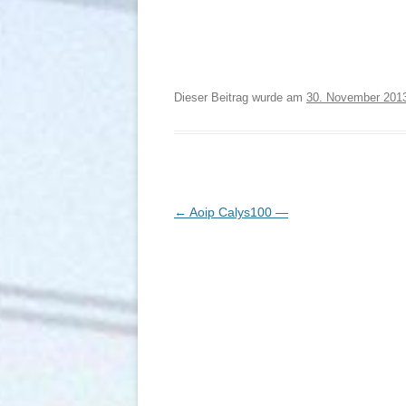
Dieser Beitrag wurde
am
30. November 201
B
←
Aoip Calys100 —
e
i
t
r
a
g
s