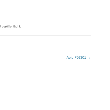
ANZEIGEN
3
veröffentlicht.
Aoip PJ6301
→