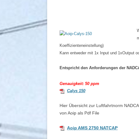
INF
SEN
PRÜ
W
PRÄ
m
BES
Koeffizienteneinstellung)
UN
Kann entweder mit 1x Input und 1xOutput o
SCH
Entspricht den Anforderungen der NADC
SER
Genauigkeit: 50 ppm
DIE
Calys 150
Hier Übersicht zur Luftfahrtnorm NAD
von Aoip als Pdf File
Aoip AMS 2750 NATCAP