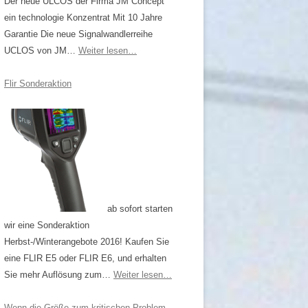
Der neue ULCOS der Firma JM Concept
ein technologie Konzentrat Mit 10 Jahre
Garantie Die neue Signalwandlerreihe
UCLOS von JM…
Weiter lesen…
Flir Sonderaktion
ab sofort starten
wir eine Sonderaktion
Herbst-/Winterangebote 2016! Kaufen Sie
eine FLIR E5 oder FLIR E6, und erhalten
Sie mehr Auflösung zum…
Weiter lesen…
Wenn die Größe zum kritischen Problem