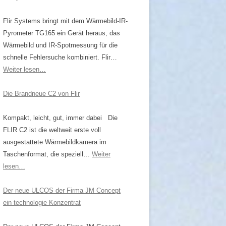
KTSENSOREN
Flir Systems bringt mit dem Wärmebild-IR-
NGSSERIE
Pyrometer TG165 ein Gerät heraus, das
Wärmebild und IR-Spotmessung für die
ÖPFE
schnelle Fehlersuche kombiniert. Flir…
MMIERBARE
Weiter lesen…
Die Brandneue C2 von Flir
NPYROMETER
Kompakt, leicht, gut, immer dabei Die
R,
FLIR C2 ist die weltweit erste voll
OMETER
ausgestattete Wärmebildkamera im
Taschenformat, die speziell…
Weiter
lesen…
Der neue ULCOS der Firma JM Concept
ein technologie Konzentrat