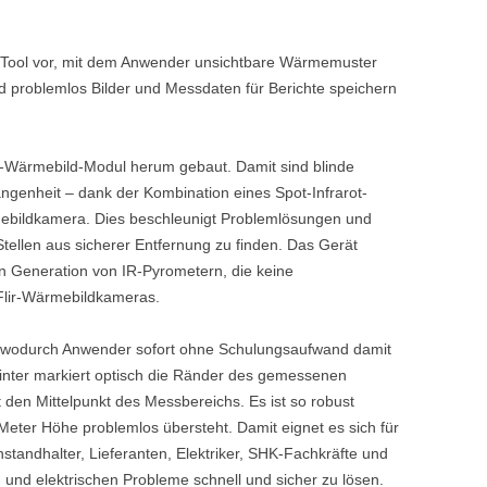
s Tool vor, mit dem Anwender unsichtbare Wärmemuster
problemlos Bilder und Messdaten für Berichte speichern
Wärmebild-Modul herum gebaut. Damit sind blinde
genheit – dank der Kombination eines Spot-Infrarot-
mebildkamera. Dies beschleunigt Problemlösungen und
Stellen aus sicherer Entfernung zu finden. Das Gerät
en Generation von IR-Pyrometern, die keine
Flir-Wärmebildkameras.
, wodurch Anwender sofort ohne Schulungsaufwand damit
ointer markiert optisch die Ränder des gemessenen
 den Mittelpunkt des Messbereichs. Es ist so robust
 Meter Höhe problemlos übersteht. Damit eignet es sich für
standhalter, Lieferanten, Elektriker, SHK-Fachkräfte und
- und elektrischen Probleme schnell und sicher zu lösen.