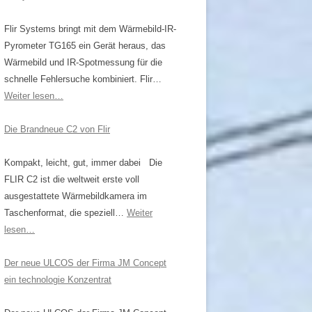
KTSENSOREN
Flir Systems bringt mit dem Wärmebild-IR-
NGSSERIE
Pyrometer TG165 ein Gerät heraus, das
Wärmebild und IR-Spotmessung für die
ÖPFE
schnelle Fehlersuche kombiniert. Flir…
MMIERBARE
Weiter lesen…
Die Brandneue C2 von Flir
NPYROMETER
Kompakt, leicht, gut, immer dabei Die
R,
FLIR C2 ist die weltweit erste voll
OMETER
ausgestattete Wärmebildkamera im
Taschenformat, die speziell…
Weiter
lesen…
Der neue ULCOS der Firma JM Concept
ein technologie Konzentrat