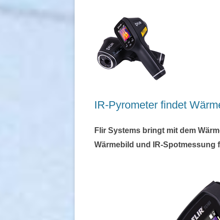
INF
SEN
PRÜ
PRÄ
BES
UN
SCH
IR-Pyrometer findet Wärm
SER
Flir Systems bringt mit dem Wärm
DIE
Wärmebild und IR-Spotmessung fü