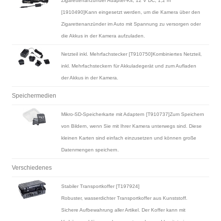
Zigarettenanzünder Adapter-Kit, 12 V DC, 1,2 m
[1910490]Kann eingesetzt werden, um die Kamera über den
Zigarettenanzünder im Auto mit Spannung zu versorgen oder
die Akkus in der Kamera aufzuladen.
Netzteil inkl. Mehrfachstecker [T910750]Kombiniertes Netzteil,
inkl. Mehrfachsteckern für Akkuladegerät und zum Aufladen
der Akkus in der Kamera.
Speichermedien
Mikro-SD-Speicherkarte mit Adaptern [T910737]Zum Speichern
von Bildern, wenn Sie mit Ihrer Kamera unterwegs sind. Diese
kleinen Karten sind einfach einzusetzen und können große
Datenmengen speichern.
Verschiedenes
Stabiler Transportkoffer [T197924]
Robuster, wasserdichter Transportkoffer aus Kunststoff.
Sichere Aufbewahrung aller Artikel. Der Koffer kann mit