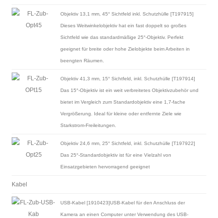
Objektiv 13,1 mm, 45° Sichtfeld inkl. Schutzhülle [T197915]
Dieses Weitwinkelobjektiv hat ein fast doppelt so großes
Sichtfeld wie das standardmäßige 25°-Objektiv. Perfekt
geeignet für breite oder hohe Zielobjekte beim Arbeiten in
beengten Räumen.
Objektiv 41,3 mm, 15° Sichtfeld, inkl. Schutzhülle [T197914]
Das 15°-Objektiv ist ein weit verbreitetes Objektivzubehör und
bietet im Vergleich zum Standardobjektiv eine 1,7-fache
Vergrößerung. Ideal für kleine oder entfernte Ziele wie
Starkstrom-Freileitungen.
Objektiv 24,6 mm, 25° Sichtfeld, inkl. Schutzhülle [T197922]
Das 25°-Standardobjektiv ist für eine Vielzahl von
Einsatzgebieten hervorragend geeignet
Kabel
USB-Kabel [1910423]USB-Kabel für den Anschluss der
Kamera an einen Computer unter Verwendung des USB-